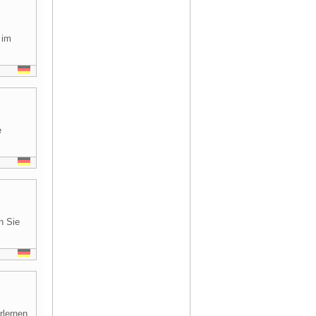
 im
e
n Sie
rlernen