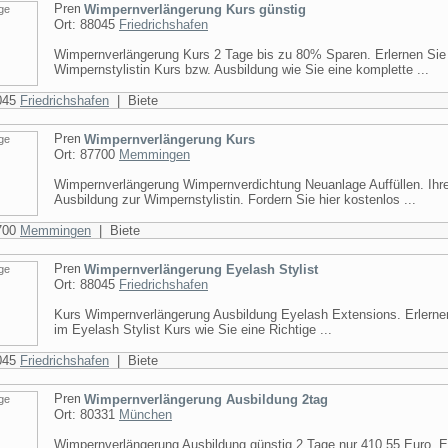
Wimpernverlängerung Kurs günstig
Ort: 88045
Friedrichshafen
Wimpernverlängerung Kurs 2 Tage bis zu 80% Sparen. Erlernen Sie
Wimpernstylistin Kurs bzw. Ausbildung wie Sie eine komplette ...
8045
Friedrichshafen
| Biete
Wimpernverlängerung Kurs
Ort: 87700
Memmingen
Wimpernverlängerung Wimpernverdichtung Neuanlage Auffüllen. Ihr
Ausbildung zur Wimpernstylistin. Fordern Sie hier kostenlos ...
7700
Memmingen
| Biete
Wimpernverlängerung Eyelash Stylist
Ort: 88045
Friedrichshafen
Kurs Wimpernverlängerung Ausbildung Eyelash Extensions. Erlerne
im Eyelash Stylist Kurs wie Sie eine Richtige ...
8045
Friedrichshafen
| Biete
Wimpernverlängerung Ausbildung 2tag
Ort: 80331
München
Wimpernverlängerung Ausbildung günstig 2 Tage nur 410 55 Euro. E