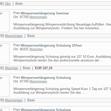
9081
Ulm
| Biete
Wimpernverlängerung Seminar
Ort: 87700
Memmingen
Wimpernverlängerung Wimpernverdichtung Neuanlage Auffüllen. Ihr
Ausbildung zur Wimpernstylistin. Fordern Sie hier kostenlos ...
7700
Memmingen
| Biete
Wimpernverlängerung Schulung 107eur
Ort: 80331
München
Wimpernverlängerung Schulung günstig nur 107 10 Euro. Ausbildung
Wimpernstylistin lernen Sie das professionelle ansetzen der ...
0331
München
| Biete |
EUR 107,10
Wimpernverlängerung Schulung
Ort: 87700
Memmingen
Wimpernverlängerung Schulung günstig Speed Kurs 1 Tag nur 107 1
Ausbildung zur Wimpernstylistin lernen Sie das ...
7700
Memmingen
| Biete
Wimpernverlängerung Schulung