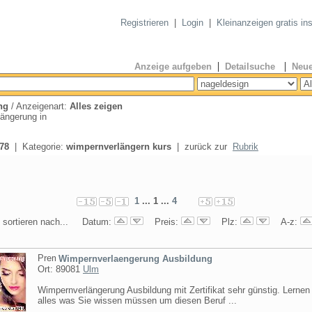
Registrieren
|
Login
|
Kleinanzeigen gratis in
|
|
Anzeige aufgeben
Detailsuche
Neue
ng
/ Anzeigenart:
Alles zeigen
ängerung in
78
| Kategorie:
wimpernverlängern kurs
| zurück zur
Rubrik
1
... 1 ...
4
 sortieren nach... Datum:
Preis:
Plz:
A-z:
Wimpernverlaengerung Ausbildung
Ort: 89081
Ulm
Wimpernverlängerung Ausbildung mit Zertifikat sehr günstig. Lernen
alles was Sie wissen müssen um diesen Beruf ...