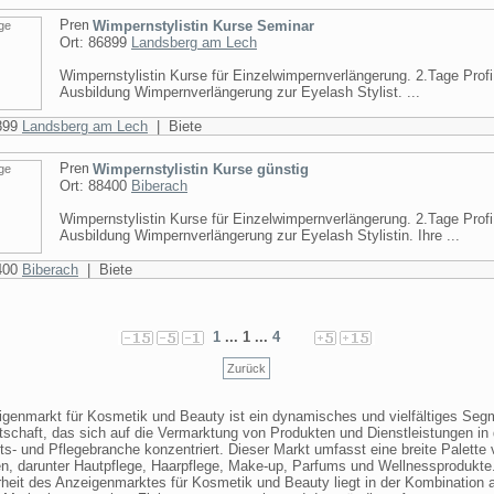
Wimpernstylistin Kurse Seminar
Ort: 86899
Landsberg am Lech
Wimpernstylistin Kurse für Einzelwimpernverlängerung. 2.Tage Profi
Ausbildung Wimpernverlängerung zur Eyelash Stylist. ...
6899
Landsberg am Lech
| Biete
Wimpernstylistin Kurse günstig
Ort: 88400
Biberach
Wimpernstylistin Kurse für Einzelwimpernverlängerung. 2.Tage Profi
Ausbildung Wimpernverlängerung zur Eyelash Stylistin. Ihre ...
8400
Biberach
| Biete
1
... 1 ...
4
Zurück
igenmarkt für Kosmetik und Beauty ist ein dynamisches und vielfältiges Seg
schaft, das sich auf die Vermarktung von Produkten und Dienstleistungen in 
s- und Pflegebranche konzentriert. Dieser Markt umfasst eine breite Palette
n, darunter Hautpflege, Haarpflege, Make-up, Parfums und Wellnessprodukte
heit des Anzeigenmarktes für Kosmetik und Beauty liegt in der Kombination 