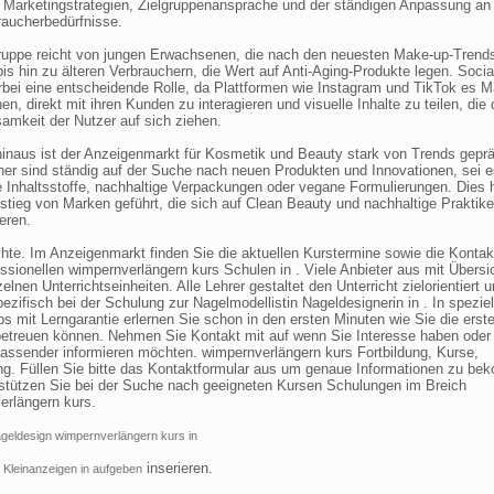
n Marketingstrategien, Zielgruppenansprache und der ständigen Anpassung an
raucherbedürfnisse.
gruppe reicht von jungen Erwachsenen, die nach den neuesten Make-up-Trend
is hin zu älteren Verbrauchern, die Wert auf Anti-Aging-Produkte legen. Soci
erbei eine entscheidende Rolle, da Plattformen wie Instagram und TikTok es 
en, direkt mit ihren Kunden zu interagieren und visuelle Inhalte zu teilen, die 
amkeit der Nutzer auf sich ziehen.
hinaus ist der Anzeigenmarkt für Kosmetik und Beauty stark von Trends geprä
her sind ständig auf der Suche nach neuen Produkten und Innovationen, sei e
e Inhaltsstoffe, nachhaltige Verpackungen oder vegane Formulierungen. Dies 
tieg von Marken geführt, die sich auf Clean Beauty und nachhaltige Praktik
eren.
hte. Im Anzeigenmarkt finden Sie die aktuellen Kurstermine sowie die Konta
ssionellen wimpernverlängern kurs Schulen in . Viele Anbieter aus mit Übersi
zelnen Unterrichtseinheiten. Alle Lehrer gestaltet den Unterricht zielorientiert 
zifisch bei der Schulung zur Nagelmodellistin Nageldesignerin in . In speziel
 mit Lerngarantie erlernen Sie schon in den ersten Minuten wie Sie die erst
etreuen können. Nehmen Sie Kontakt mit auf wenn Sie Interesse haben oder
assender informieren möchten. wimpernverlängern kurs Fortbildung, Kurse,
ng. Füllen Sie bitte das Kontaktformular aus um genaue Informationen zu b
rstützen Sie bei der Suche nach geeigneten Kursen Schulungen im Breich
erlängern kurs.
geldesign wimpernverlängern kurs in
inserieren.
 Kleinanzeigen in aufgeben