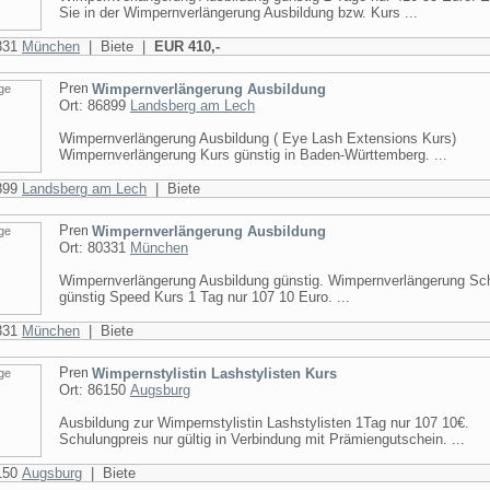
Sie in der Wimpernverlängerung Ausbildung bzw. Kurs ...
0331
München
| Biete |
EUR 410,-
Wimpernverlängerung Ausbildung
Ort: 86899
Landsberg am Lech
Wimpernverlängerung Ausbildung ( Eye Lash Extensions Kurs)
Wimpernverlängerung Kurs günstig in Baden-Württemberg. ...
6899
Landsberg am Lech
| Biete
Wimpernverlängerung Ausbildung
Ort: 80331
München
Wimpernverlängerung Ausbildung günstig. Wimpernverlängerung Sc
günstig Speed Kurs 1 Tag nur 107 10 Euro. ...
0331
München
| Biete
Wimpernstylistin Lashstylisten Kurs
Ort: 86150
Augsburg
Ausbildung zur Wimpernstylistin Lashstylisten 1Tag nur 107 10€.
Schulungpreis nur gültig in Verbindung mit Prämiengutschein. ...
6150
Augsburg
| Biete