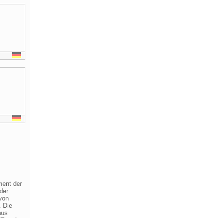
ment der
der
 von
. Die
aus