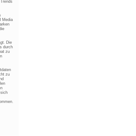
 Trends
s
al Media
Marken
die
gt. Die
s durch
hat zu
en
ktdaten
cht zu
und
len
en
 sich
ekommen.