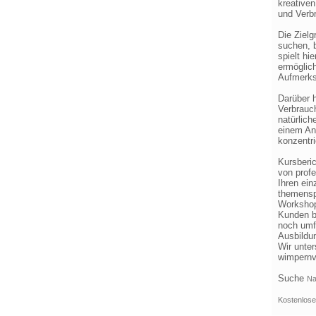
kreative
und Verb
Die Ziel
suchen, b
spielt hi
ermöglich
Aufmerks
Darüber 
Verbrauc
natürlich
einem Ans
konzentri
Kursberic
von profe
Ihren ein
themenspe
Workshops
Kunden b
noch umf
Ausbildu
Wir unte
wimpernv
Suche
Na
Kostenlose