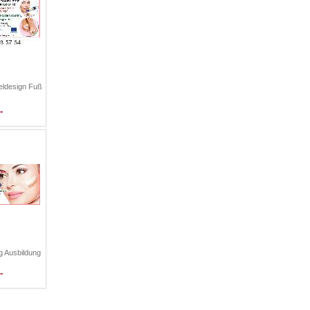
ldesign Fuß
-
g Ausbildung
-