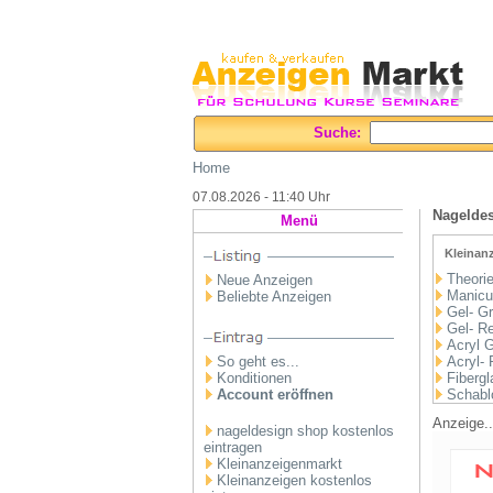
Suche:
Home
07.08.2026 - 11:40 Uhr
Nageldes
Menü
Kleinanz
Theori
Neue Anzeigen
Manicu
Beliebte Anzeigen
Gel- G
Gel- Re
Acryl 
So geht es...
Acryl- 
Konditionen
Fiberg
Account eröffnen
Schabl
Anzeige..
nageldesign shop kostenlos
eintragen
Kleinanzeigenmarkt
Kleinanzeigen kostenlos