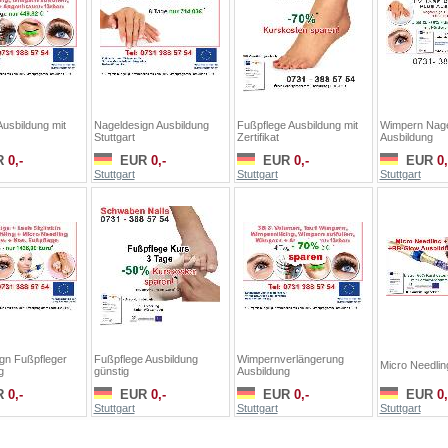
usbildung mit
Nageldesign Ausbildung
Fußpflege Ausbildung mit
Wimpern Nage
Stuttgart
Zertifikat
Ausbildung
R
0,-
EUR
0,-
EUR
0,-
EUR
0,
Stuttgart
Stuttgart
Stuttgart
gn Fußpfleger
Fußpflege Ausbildung
Wimpernverlängerung
Micro Needlin
g
günstig
Ausbildung
R
0,-
EUR
0,-
EUR
0,-
EUR
0,
Stuttgart
Stuttgart
Stuttgart