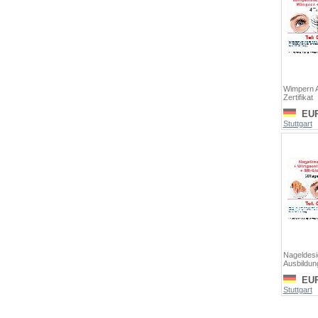
Wimpern A
Zertifikat
EU
Stuttgart
Nageldesi
Ausbildun
EU
Stuttgart