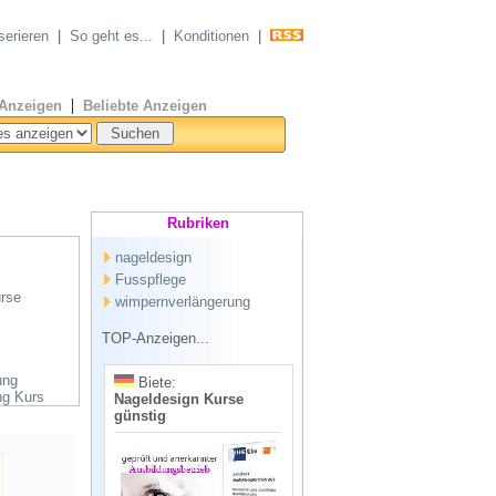
serieren
|
So geht es...
|
Konditionen
|
|
Anzeigen
Beliebte Anzeigen
Rubriken
nageldesign
Fusspflege
urse
wimpernverlängerung
TOP-Anzeigen...
ung
Biete:
ng Kurs
Nageldesign Kurse
günstig