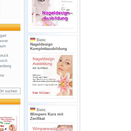
gart
Biete:
over
Nageldesign
hum
Komplettausbildung
bruck
kirch
enberg
no
Biete:
Wimpern Kurs mit
Zerifikat