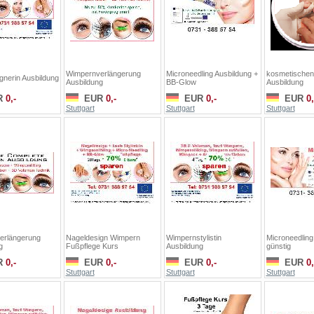
Wimpernverlängerung
Microneedling Ausbildung +
kosmetischen
gnerin Ausbildung
Ausbildung
BB-Glow
Ausbildung
R
0,-
EUR
0,-
EUR
0,-
EUR
0,
Stuttgart
Stuttgart
Stuttgart
erlängerung
Nageldesign Wimpern
Wimpernstylistin
Microneedling
g
Fußpflege Kurs
Ausbildung
günstig
R
0,-
EUR
0,-
EUR
0,-
EUR
0,
Stuttgart
Stuttgart
Stuttgart