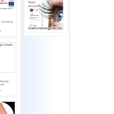
r Schulung
-
ldesign
mpe
-