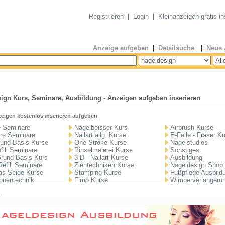
Registrieren
|
Login
|
Kleinanzeigen gratis in
|
|
Anzeige aufgeben
Detailsuche
Neue 
ign Kurs, Seminare, Ausbildung - Anzeigen aufgeben inserieren
eigen kostenlos inserieren aufgeben
e Seminare
Nagelbeisser Kurs
Airbrush Kurse
re Seminare
Nailart allg. Kurse
E-Feile - Fräser K
rund Basis Kurse
One Stroke Kurse
Nagelstudios
fill Seminare
Pinselmalerei Kurse
Sonstiges
Grund Basis Kurs
3 D - Nailart Kurse
Ausbildung
Refill Seminare
Ziehtechniken Kurse
Nageldesign Shop
las Seide Kurse
Stamping Kurse
Fußpflege Ausbild
onentechnik
Fimo Kurse
Wimperverlängeru
.