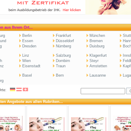
n aus Ihrem Ort...
urg
Berlin
Frankfurt
München
Stutt
und
Essen
Düsseldorf
Bremen
Hann
g
Dresden
Nürnberg
Duisburg
Boc
Linz
Salzburg
Klagenfurt
Inns
ch
Wien
Dornbirn
Steyr
Feld
nz
Eisenstadt
Traun
Amstetten
Kapf
Basel
Bern
Lausanne
Luga
rg
Orte:
ten Angebote aus allen Rubriken...