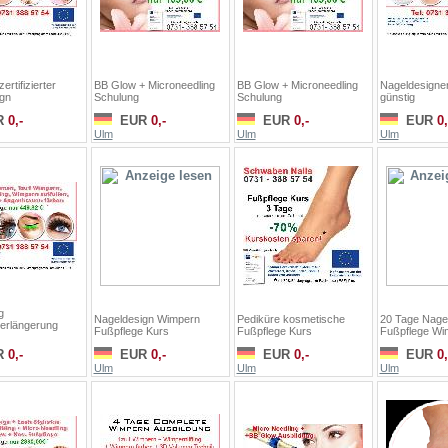
ertifizierter
BB Glow + Microneedling
BB Glow + Microneedling
Nageldesigne
gn
Schulung
Schulung
günstig
R
0,-
EUR
0,-
EUR
0,-
EUR
0,
Ulm
Ulm
Ulm
g
Nageldesign Wimpern
Pediküre kosmetische
20 Tage Nage
erlängerung
Fußpflege Kurs
Fußpflege Kurs
Fußpflege Wi
R
0,-
EUR
0,-
EUR
0,-
EUR
0,
Ulm
Ulm
Ulm