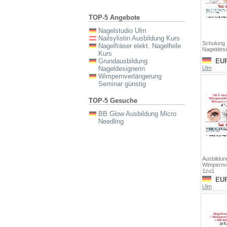
TOP-5 Angebote
Nagelstudio Ulm
Nailsylistin Ausbildung Kurs
Schulung z
Nagelfräser elekt. Nagelfeile
Nageldesi
Kurs
Grundausbildung
EU
Nageldesignerin
Ulm
Wimpernverlängerung
Seminar günstig
TOP-5 Gesuche
BB Glow Ausbildung Micro
Needling
Ausbildun
Wimpernv
1zu1
EU
Ulm