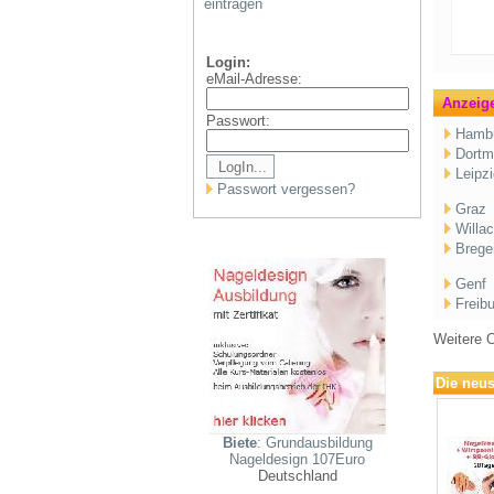
eintragen
Login:
eMail-Adresse:
Anzeige
Passwort:
Hamb
Dortm
Leipzi
Passwort vergessen?
Graz
Willa
Brege
Genf
Freibu
Weitere 
Die neus
Biete
: Grundausbildung
Nageldesign 107Euro
Deutschland