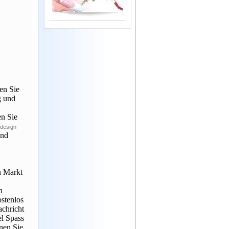
en Sie
g und
en Sie
design
und
n Markt
n
ostenlos
achricht
l Spass
nen Sie