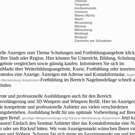
Teterow
Torgelow
Ueckermünde
Usedom
Waren Müritz
Warin
Wesenberg
Wismar
Wittenburg
Woldegk
Wolgast
Zarrentin am Schaalsee
uelle Anzeigen zum Thema Schulungen und Fortbildungsangebote klick
f Ihre Stadt oder Region. Hier können Sie Unterricht, Bildung, Schulun
ebote vergleichen sowie günstig kaufen. Informieren Sie sich im
Markt über Weiterbildungsangebote, Kurse, Fortbildung oder inserier
ostenlos eine Anzeige. Anzeigen mit Adresse und Kontaktformular.
Nagel
Fortbildung im Bereich Nagelmodellage schnell 
in Mecklenburg-Vorpommern
finden.
te und professionelle Ausbildungen auch für den Bereich
verlängerung und 3D Wimpern und Wimpern Refill. Hier im Anzeige
ie kompetente und professionelle Anbieter aus vielen verschiedenen
ngsbetrieben. Ausbildung heißt für uns optimale Vorbereitung auf Ihre
igen Beruf.
Jetzt k
günstige Wimpernverlängerung Kurse in Mecklenburg-Vorpommern
lassen! Einfach den Seminar Anbieter über das Kontaktformular eine N
en oder um Rückruf bitten. Wir vom Anzeigenmarkt wünschen Ihnen vie
sen und Stöbern. Schauen Sie sich gerne im Anzeigenmarkt um und ler