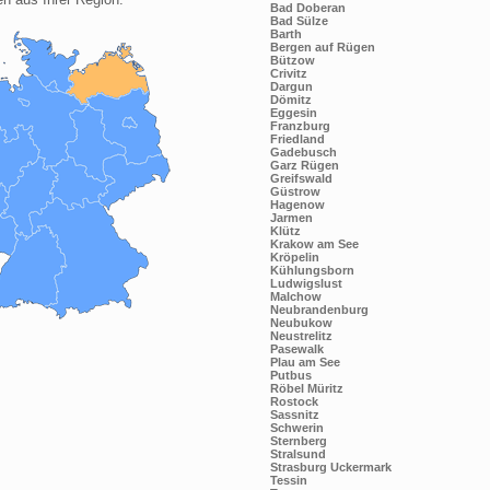
Bad Doberan
Bad Sülze
Barth
Bergen auf Rügen
Bützow
Crivitz
Dargun
Dömitz
Eggesin
Franzburg
Friedland
Gadebusch
Garz Rügen
Greifswald
Güstrow
Hagenow
Jarmen
Klütz
Krakow am See
Kröpelin
Kühlungsborn
Ludwigslust
Malchow
Neubrandenburg
Neubukow
Neustrelitz
Pasewalk
Plau am See
Putbus
Röbel Müritz
Rostock
Sassnitz
Schwerin
Sternberg
Stralsund
Strasburg Uckermark
Tessin