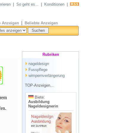
erieren
|
So geht es...
|
Konditionen
|
|
 Anzeigen
Beliebte Anzeigen
Rubriken
nageldesign
Fusspflege
wimpernverlängerung
TOP-Anzeigen...
erem
Biete:
Ausbildung
Nageldesignerin
fen.