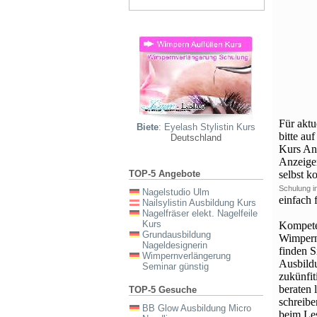
Für akt
Biete
: Eyelash Stylistin Kurs
bitte au
Deutschland
Kurs Ang
Anzeigen
TOP-5 Angebote
selbst k
Schulung 
Nagelstudio Ulm
einfach 
Nailsylistin Ausbildung Kurs
Nagelfräser elekt. Nagelfeile
Kurs
Kompeten
Grundausbildung
Wimpern
Nageldesignerin
finden S
Wimpernverlängerung
Ausbildu
Seminar günstig
zukünfit
beraten 
TOP-5 Gesuche
schreib
BB Glow Ausbildung Micro
beim Le