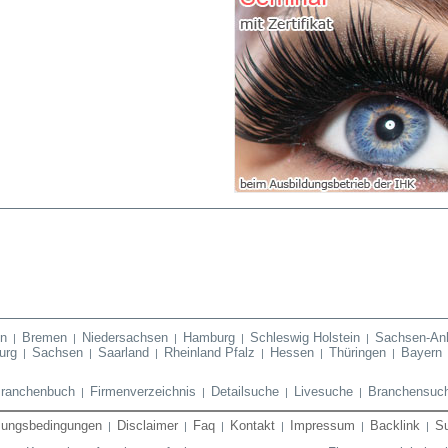
en
Bremen
Niedersachsen
Hamburg
Schleswig Holstein
Sachsen-Anh
|
|
|
|
|
urg
Sachsen
Saarland
Rheinland Pfalz
Hessen
Thüringen
Bayern
|
|
|
|
|
|
ranchenbuch
Firmenverzeichnis
Detailsuche
Livesuche
Branchensuc
|
|
|
|
zungsbedingungen
Disclaimer
Faq
Kontakt
Impressum
Backlink
S
|
|
|
|
|
|