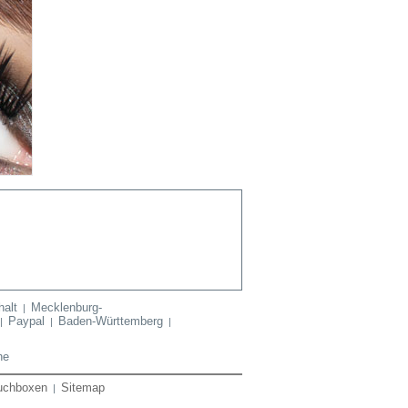
alt
Mecklenburg-
|
Paypal
Baden-Württemberg
|
|
|
he
uchboxen
Sitemap
|