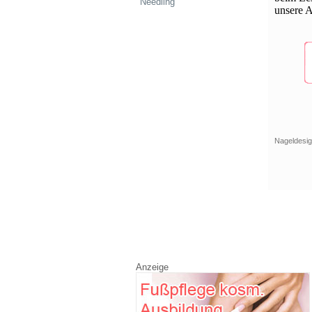
Needling
unsere 
Nageldesig
Anzeige