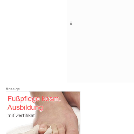
Â
Anzeige