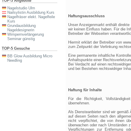
TOP-5 Angebote
Nagelstudio Ulm
Nailsylistin Ausbildung Kurs
Haftungsausschluss
Nagelfräser elekt. Nagelfeile
Kurs
Unser Anzeigenmarkt enthält direkte 
Grundausbildung
wir keinen Einfluss haben. Für die In
Nageldesignerin
Betreiber der Webseiten verantwortli
Wimpernverlängerung
Seminar günstig
Hiermit erklärt der Betreiber von ww
zum Zeitpunkt der Verlinkung rechtsw
TOP-5 Gesuche
Eine permanente inhaltliche Kontrolle
BB Glow Ausbildung Micro
Anhaltspunkte einer Rechtsverletzun
Needling
Bei Verdacht auf einen rechtswidrige
und bei Bestehen rechtswidriger Inha
Haftung für Inhalte
Für die Richtigkeit, Vollständigk
übernehmen.
Als Diensteanbieter sind wir gemäß
auf diesen Seiten nach den allgemei
nicht verpflichtet, die von ihnen ü
überwachen oder nach Umständen zu f
Verpflichtungen zur Entfernung o