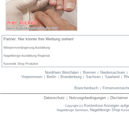
Partner: Hier könnte Ihre Werbung stehen!
Wimpernverlängerung Ausbildung
Nageldesign Ausbildung Regional
Kosmetik Shop Produkte
Nordrhein Westfalen
Bremen
Niedersachsen
|
|
Vorpommern
Berlin
Brandenburg
Sachsen
Saarland
Rhe
|
|
|
|
|
Branchenbuch
Firmenverzeich
|
Datenschutz
Nutzungsbedingungen
Disclaimer
|
|
Kostenlose Anzeigen aufg
Copyright (c)
Nageldesign Shop
Nageldesign Seminare,
Kurse,