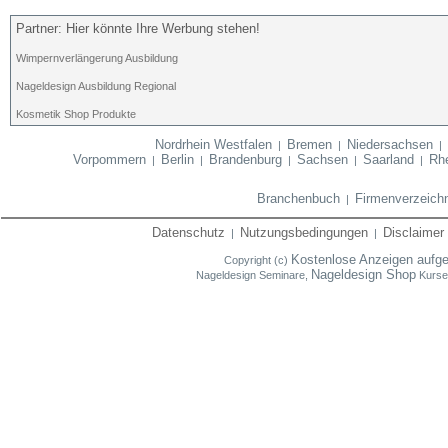
Partner: Hier könnte Ihre Werbung stehen!
Wimpernverlängerung Ausbildung
Nageldesign Ausbildung Regional
Kosmetik Shop Produkte
Nordrhein Westfalen
Bremen
Niedersachsen
|
|
Vorpommern
Berlin
Brandenburg
Sachsen
Saarland
Rhe
|
|
|
|
|
Branchenbuch
Firmenverzeich
|
Datenschutz
Nutzungsbedingungen
Disclaimer
|
|
Kostenlose Anzeigen aufg
Copyright (c)
Nageldesign Shop
Nageldesign Seminare,
Kurse,