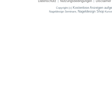
Datenschutz
Nutzungsbedingungen
Disclaimer
|
|
Kostenlose Anzeigen aufg
Copyright (c)
Nageldesign Shop
Nageldesign Seminare,
Kurse,