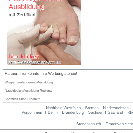
Partner: Hier könnte Ihre Werbung stehen!
Wimpernverlängerung Ausbildung
Nageldesign Ausbildung Regional
Kosmetik Shop Produkte
Nordrhein Westfalen
Bremen
Niedersachsen
|
|
Vorpommern
Berlin
Brandenburg
Sachsen
Saarland
Rhe
|
|
|
|
|
Branchenbuch
Firmenverzeich
|