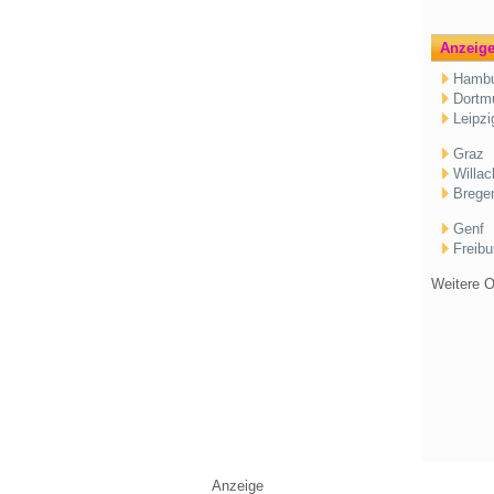
Anzeige
Hambu
Dortm
Leipzi
Graz
Willac
Brege
Genf
Freibu
Weitere 
Anzeige