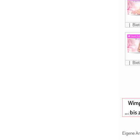
| Biet
| Biet
Eigene An