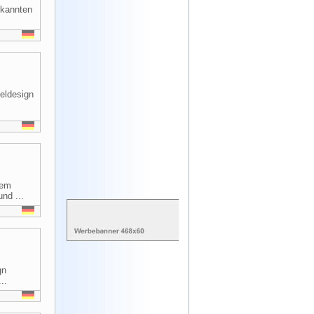
rkannten
geldesign
dem
nd ...
gn
..