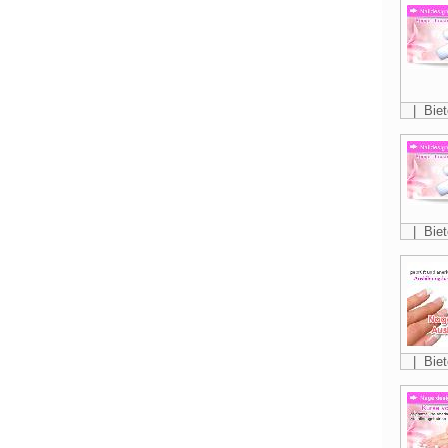
| Biet
| Biet
| Biet