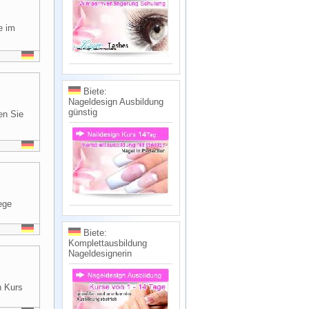
e im
Biete:
Nageldesign Ausbildung
günstig
en Sie
ege
Biete:
Komplettausbildung
Nageldesignerin
n Kurs