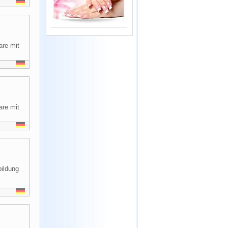
are mit
are mit
bildung