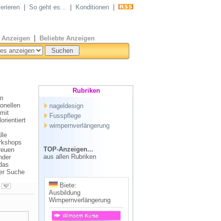
erieren
|
So geht es...
|
Konditionen
|
|
 Anzeigen
Beliebte Anzeigen
Rubriken
Im
onellen
nageldesign
mit
Fusspflege
orientiert
wimpernverlängerung
lle
orkshops
TOP-Anzeigen...
reuen
aus allen Rubriken
nder
das
er Suche
Biete:
Ausbildung
Wimpernverlängerung