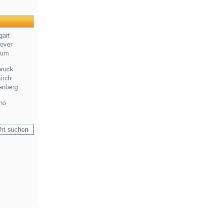
gart
over
hum
bruck
irch
enberg
no