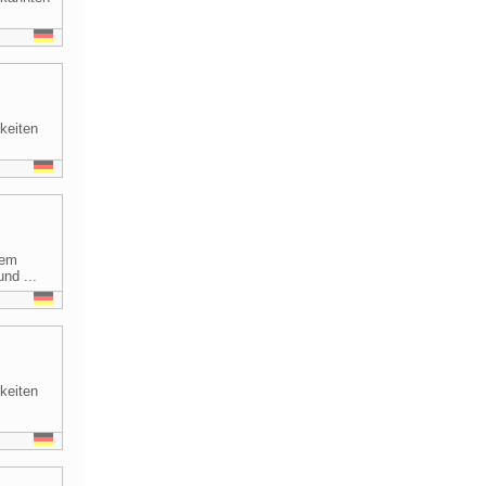
keiten
dem
nd ...
keiten