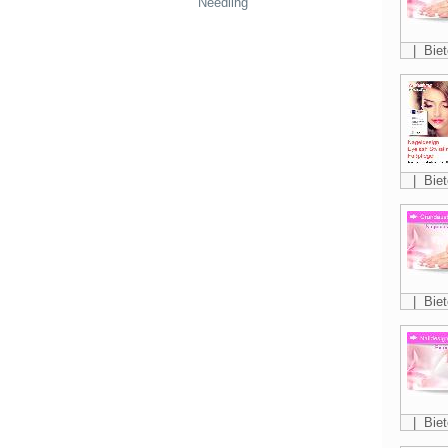
Needling
| Biet
| Biet
| Biet
| Biet