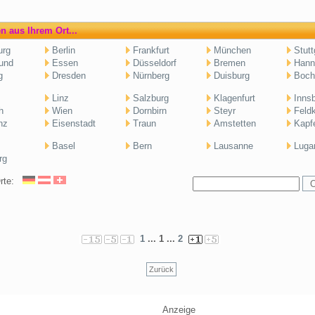
n aus Ihrem Ort...
rg
Berlin
Frankfurt
München
Stutt
und
Essen
Düsseldorf
Bremen
Hann
g
Dresden
Nürnberg
Duisburg
Boc
Linz
Salzburg
Klagenfurt
Inns
h
Wien
Dornbirn
Steyr
Feldk
nz
Eisenstadt
Traun
Amstetten
Kapf
Basel
Bern
Lausanne
Luga
rg
Orte:
1
... 1 ...
2
Zurück
Anzeige